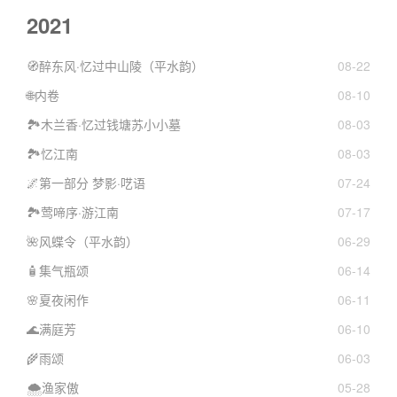
2021
🧭醉东风·忆过中山陵（平水韵）
08-22
🌐内卷
08-10
🏞️木兰香·忆过钱塘苏小小墓
08-03
🏞️忆江南
08-03
🌌第一部分 梦影·呓语
07-24
🏞️莺啼序·游江南
07-17
🌺风蝶令（平水韵）
06-29
🧴集气瓶颂
06-14
🌸夏夜闲作
06-11
🌊满庭芳
06-10
🌾雨颂
06-03
🌨️渔家傲
05-28