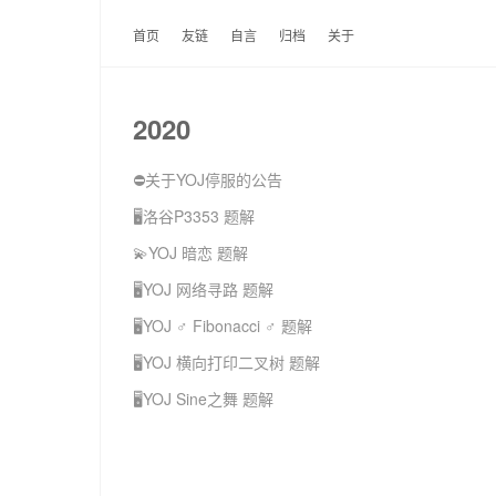
首页
友链
自言
归档
关于
2020
⛔关于YOJ停服的公告
🖥️洛谷P3353 题解
💫YOJ 暗恋 题解
🖥️YOJ 网络寻路 题解
🖥️YOJ ♂ Fibonacci ♂ 题解
🖥️YOJ 横向打印二叉树 题解
🖥️YOJ Sine之舞 题解